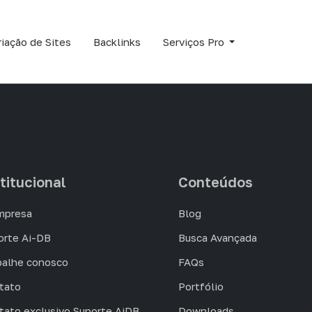
riação de Sites
Backlinks
Serviços Pro
titucional
Conteúdos
mpresa
Blog
orte Ai-DB
Busca Avançada
balhe conosco
FAQs
tato
Portfólio
tato exclusivo Suporte AiDB
Downloads