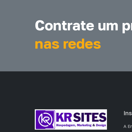
Contrate um pr
nas redes
Ins
A E