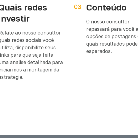
Quais redes
Conteúdo
03
investir
O nosso consultor
repassará para você 
Relate ao nosso consultor
opções de postagens 
quais redes sociais você
quais resultados pod
utiliza, disponibilize seus
esperados.
links para que seja feita
uma analise detalhada para
iniciarmos a montagem da
estrategia.