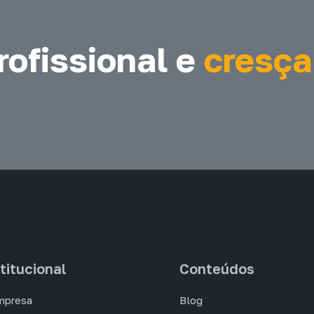
ofissional e
cresça
titucional
Conteúdos
mpresa
Blog