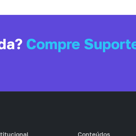
uda?
Compre Suport
titucional
Conteúdos