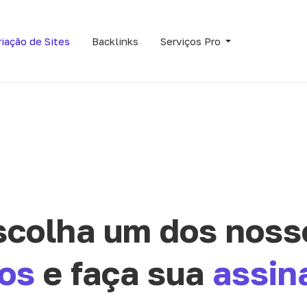
riação de Sites
Backlinks
Serviços Pro
scolha um dos noss
os
e faça sua
assin