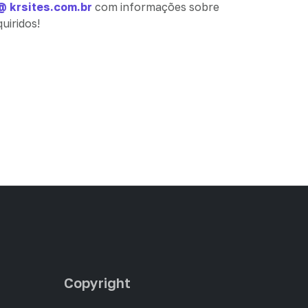
 krsites.com.br
com informações sobre
uiridos!
Copyright