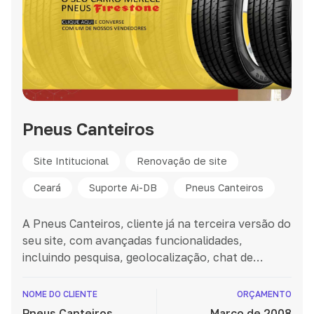
Pneus Canteiros
Site Intitucional
Renovação de site
Ceará
Suporte Ai-DB
Pneus Canteiros
A Pneus Canteiros, cliente já na terceira versão do
seu site, com avançadas funcionalidades,
incluindo pesquisa, geolocalização, chat de
vendas, e um catálogo otimizado com
informações técnicas detalhadas sobre pneus,
NOME DO CLIENTE
ORÇAMENTO
produtos e serviços. Explore o novo site agora
Pneus Canteiros
Março de 2008