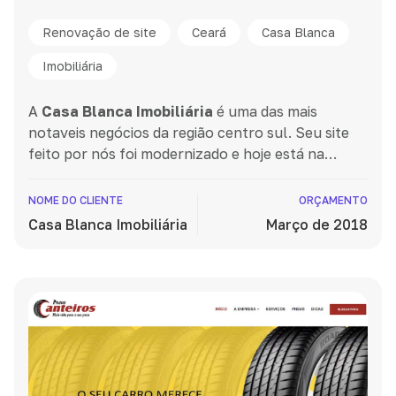
Renovação de site
Ceará
Casa Blanca
Imobiliária
A
Casa Blanca Imobiliária
é uma das mais
notaveis negócios da região centro sul. Seu site
feito por nós foi modernizado e hoje está na
terceira versão e oferece uma gama de serviços
imobiliários, incluindo locação, compra, venda e
NOME DO CLIENTE
ORÇAMENTO
consultoria.
Casa Blanca Imobiliária
Março de 2018