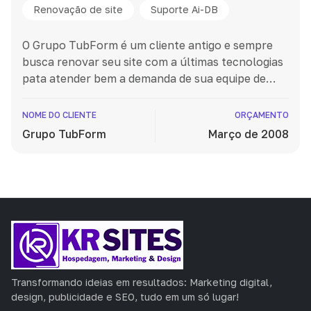
Renovação de site
Suporte Ai-DB
O Grupo TubForm é um cliente antigo e sempre
busca renovar seu site com a últimas tecnologias
pata atender bem a demanda de sua equipe de
representantes e cliente com uma rede interna
muito robusta.
NOME DO CLIENTE
ORÇAMENTO
Grupo TubForm
Março de 2008
Transformando ideias em resultados: Marketing digital,
design, publicidade e SEO, tudo em um só lugar!