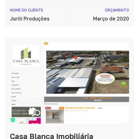
infraestrutura segura, análise de dados eficiente e
suporte dedicado, assegurando uma votação
NOME DO CLIENTE
ORÇAMENTO
impecável por meio do nosso sistema KR Votação.
Juriti Produções
Março de 2020
Casa Blanca Imobiliária