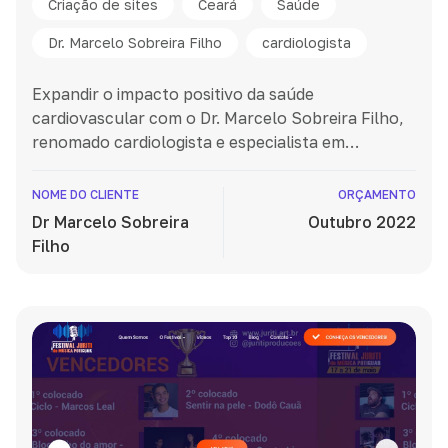
Criação de sites
Ceará
Saúde
Dr. Marcelo Sobreira Filho
cardiologista
Expandir o impacto positivo da saúde
cardiovascular com o Dr. Marcelo Sobreira Filho,
renomado cardiologista e especialista em
Arritmias Cardíacas e Estimulação Cardíaca
Artificial. Oferece atendimento em Fortaleza e
NOME DO CLIENTE
ORÇAMENTO
nas regiões Centro Sul e Cariri, Ceará.
Dr Marcelo Sobreira
Outubro 2022
Filho