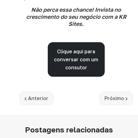
Não perca essa chance! Invista no
crescimento do seu negócio com a KR
Sites.
Clique aqui para
conversar com um
consutor
Artigo anterior: Como começar um blog (estraté
Próximo artig
Anterior
Próximo
Postagens relacionadas